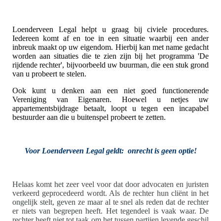
Loenderveen Legal helpt u graag bij civiele procedures.
Iedereen komt af en toe in een situatie waarbij een ander
inbreuk maakt op uw eigendom. Hierbij kan met name gedacht
worden aan situaties die te zien zijn bij het programma 'De
rijdende rechter', bijvoorbeeld uw buurman, die een stuk grond
van u probeert te stelen.
Ook kunt u denken aan een niet goed functionerende
Vereniging van Eigenaren. Hoewel u netjes uw
appartementsbijdrage betaalt, loopt u tegen een incapabel
bestuurder aan die u buitenspel probeert te zetten.
Voor Loenderveen Legal geldt: onrecht is geen optie!
Helaas komt het zeer veel voor dat door advocaten en juristen
verkeerd
geprocedeerd wordt. Als de rechter hun cliënt in het
ongelijk stelt, geven ze maar al te snel als reden dat de rechter
er niets van begrepen heeft. Het tegendeel is vaak waar. De
rechter heeft niet tot taak om het tussen partijen levende geschil